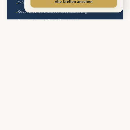
Alle Stellen ansehen
Erfolgreiches Kita-Management
•
Ressourcenorientierte Personalführung
•
Organisations- & Qualitätsentwicklung
•
Fachberatung, Workshops & Coachings
•
Mehr erfahren
Familien & Kinder
Mit TheraLevantis – unserem therapeutischen
Fachbereich – stärken wir Kinder, Jugendliche
und Familien durch gezielte Ergotherapie und