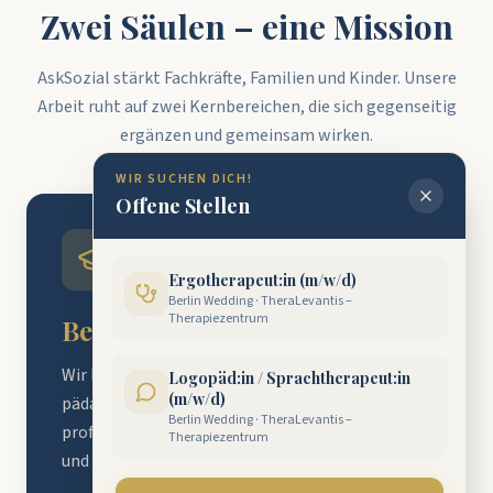
Zwei Säulen – eine Mission
AskSozial stärkt Fachkräfte, Familien und Kinder. Unsere
Arbeit ruht auf zwei Kernbereichen, die sich gegenseitig
ergänzen und gemeinsam wirken.
WIR SUCHEN DICH!
Offene Stellen
Ergotherapeut:in (m/w/d)
Berlin Wedding
·
TheraLevantis –
Therapiezentrum
Beratung für Kitas
Wir begleiten Kita-Träger, Leitungen und
Logopäd:in / Sprachtherapeut:in
(m/w/d)
pädagogische Fachkräfte auf dem Weg zu
Berlin Wedding
·
TheraLevantis –
professionellen Strukturen, gelingender Führung
Therapiezentrum
und nachhaltiger Qualitätsentwicklung.