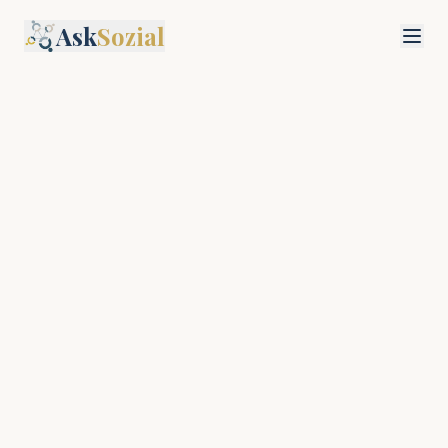
Ask
Sozial